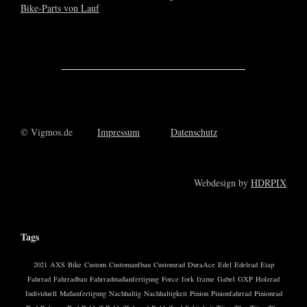
© Vigmos.de
Impressum
Datenschutz
Webdesign by
HDRPIX
Tags
2021
AXS
Bike
Custom
Customaufbau
Customrad
DuraAce
Edel
Edelrad
Etap
Fahrrad
Fahrradbau
Fahrradmaßanfertigung
Force
fork
frame
Gabel
GXP
Holzrad
Individuell
Maßanfertigung
Nachhaltig
Nachhaltigkeit
Pinion
Pinionfahrrad
Pinionrad