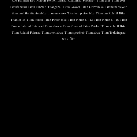
Rad
Rahmen
Red
Rohloff
Rohlofffahrrad
Rohloffrad
Schönheit
Titan 28er
Titan 29er
Titanfahrrad
Titan Fahrrad
Titangabel
Titan Gravel
Titan Gravelbike
Titanium bicycle
titanium bike
titaniumbike
titanium cross
Titanium pinion bike
Titanium Rohloff Bike
Titan MTB
Titan Pinion
Titan Pinion bike
Titan Pinion C1.12
Titan Pinion C1.18
Titan
Pinion Fahrrad
Titanrad
Titanrahmen
Titan Rennrad
Titan Rohloff
Titan Rohloff Bike
Titan Rohloff Fahrrad
Titansattelstütze
Titan speedhub
Titanstütze
Titan Trekkingrad
XTR
Öko