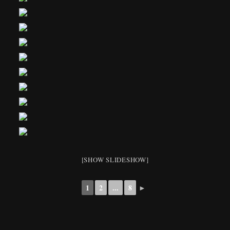
[SHOW SLIDESHOW]
1
2
...
8
►