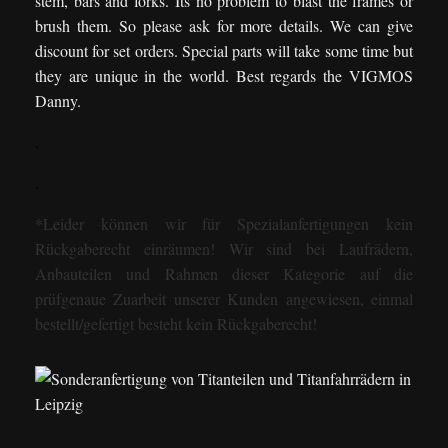
stem, bars and forks. Its no problem to blast the frames or
brush them. So please ask for more details. We can give
discount for set orders. Special parts will take some time but
they are unique in the world. Best regards the VIGMOS
Danny.
.
.
*Leider können wir für Spezialanfertigungen kein
Rückgaberecht einräumen! Wir sind bei Laufrädern,
Anbauteilen und Rahmen dieser Kategorie auf die
prüfgenaue Zuarbeit unserer Kunden angewiesen, einmal
bestellt/gefertigt besteht kein Rückgaberecht!