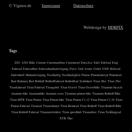
© Vigmos.de
Impressum
Datenschutz
Webdesign by
HDRPIX
Tags
2021
AXS
Bike
Custom
Customaufbau
Customrad
DuraAce
Edel
Edelrad
Etap
Fahrrad
Fahrradbau
Fahrradmaßanfertigung
Force
fork
frame
Gabel
GXP
Holzrad
Individuell
Maßanfertigung
Nachhaltig
Nachhaltigkeit
Pinion
Pinionfahrrad
Pinionrad
Rad
Rahmen
Red
Rohloff
Rohlofffahrrad
Rohloffrad
Schönheit
Titan 28er
Titan 29er
Titanfahrrad
Titan Fahrrad
Titangabel
Titan Gravel
Titan Gravelbike
Titanium bicycle
titanium bike
titaniumbike
titanium cross
Titanium pinion bike
Titanium Rohloff Bike
Titan MTB
Titan Pinion
Titan Pinion bike
Titan Pinion C1.12
Titan Pinion C1.18
Titan
Pinion Fahrrad
Titanrad
Titanrahmen
Titan Rennrad
Titan Rohloff
Titan Rohloff Bike
Titan Rohloff Fahrrad
Titansattelstütze
Titan speedhub
Titanstütze
Titan Trekkingrad
XTR
Öko