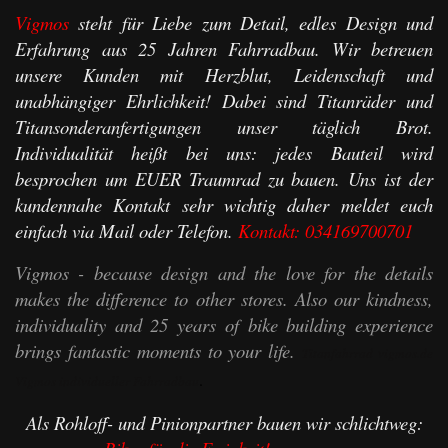
Vigmos
steht für Liebe zum Detail, edles Design und
Erfahrung aus 25 Jahren Fahrradbau. Wir betreuen
unsere Kunden mit Herzblut, Leidenschaft und
unabhängiger Ehrlichkeit! Dabei sind Titanräder und
Titansonderanfertigungen unser täglich Brot.
Individualität heißt bei uns: jedes Bauteil wird
besprochen um EUER Traumrad zu bauen. Uns ist der
kundennahe Kontakt sehr wichtig daher meldet euch
einfach via Mail oder Telefon.
Kontakt:
034169700701
Vigmos - because design and the love for the details
makes the difference to other stores. Also our kindness,
individuality and 25 years of bike building experience
brings fantastic moments to your life.
Titanfahrrad vigmos.de
.
Vigmos individueller Fahrradbau
Als Rohloff- und Pinionpartner bauen wir schlichtweg: