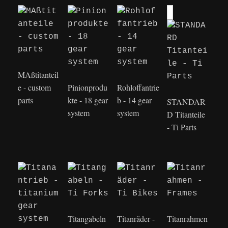
MAßtitanteil
e - custom
Pinionprodu
Rohloffantrie
parts
kte - 18 gear
b - 14 gear
STANDAR
system
system
D Titanteile
- Ti Parts
Titangabeln
Titanräder -
Titanrahmen