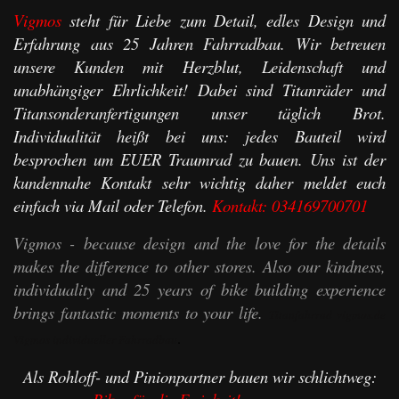
Vigmos
steht für Liebe zum Detail, edles Design und
Erfahrung aus 25 Jahren Fahrradbau. Wir betreuen
unsere Kunden mit Herzblut, Leidenschaft und
unabhängiger Ehrlichkeit! Dabei sind Titanräder und
Titansonderanfertigungen unser täglich Brot.
Individualität heißt bei uns: jedes Bauteil wird
besprochen um EUER Traumrad zu bauen. Uns ist der
kundennahe Kontakt sehr wichtig daher meldet euch
einfach via Mail oder Telefon.
Kontakt:
034169700701
Vigmos - because design and the love for the details
makes the difference to other stores. Also our kindness,
individuality and 25 years of bike building experience
brings fantastic moments to your life.
Titanfahrrad vigmos.de
.
Vigmos individueller Fahrradbau
Als Rohloff- und Pinionpartner bauen wir schlichtweg: