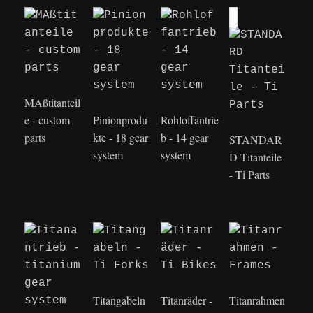
MAßtitanteil
e - custom
Pinionprodu
Rohloffantrie
parts
kte - 18 gear
b - 14 gear
STANDAR
system
system
D Titanteile
- Ti Parts
Titangabeln
Titanräder -
Titanrahmen