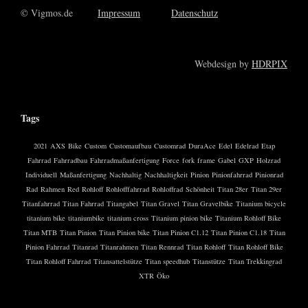
© Vigmos.de
Impressum
Datenschutz
Webdesign by
HDRPIX
Tags
2021
AXS
Bike
Custom
Customaufbau
Customrad
DuraAce
Edel
Edelrad
Etap
Fahrrad
Fahrradbau
Fahrradmaßanfertigung
Force
fork
frame
Gabel
GXP
Holzrad
Individuell
Maßanfertigung
Nachhaltig
Nachhaltigkeit
Pinion
Pinionfahrrad
Pinionrad
Rad
Rahmen
Red
Rohloff
Rohlofffahrrad
Rohloffrad
Schönheit
Titan 28er
Titan 29er
Titanfahrrad
Titan Fahrrad
Titangabel
Titan Gravel
Titan Gravelbike
Titanium bicycle
titanium bike
titaniumbike
titanium cross
Titanium pinion bike
Titanium Rohloff Bike
Titan MTB
Titan Pinion
Titan Pinion bike
Titan Pinion C1.12
Titan Pinion C1.18
Titan
Pinion Fahrrad
Titanrad
Titanrahmen
Titan Rennrad
Titan Rohloff
Titan Rohloff Bike
Titan Rohloff Fahrrad
Titansattelstütze
Titan speedhub
Titanstütze
Titan Trekkingrad
XTR
Öko