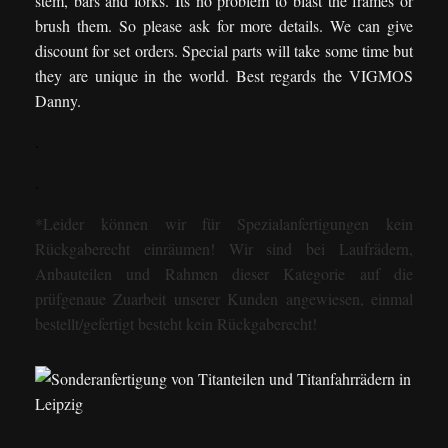
stem, bars and forks. Its no problem to blast the frames or
brush them. So please ask for more details. We can give
discount for set orders. Special parts will take some time but
they are unique in the world. Best regards the VIGMOS
Danny.
.
.
*Leider können wir für Spezialanfertigungen kein
Rückgaberecht einräumen! Wir sind bei Laufrädern,
Anbauteilen und Rahmen dieser Kategorie auf die
prüfgenaue Zuarbeit unserer Kunden angewiesen, einmal
bestellt/gefertigt besteht kein Rückgaberecht!