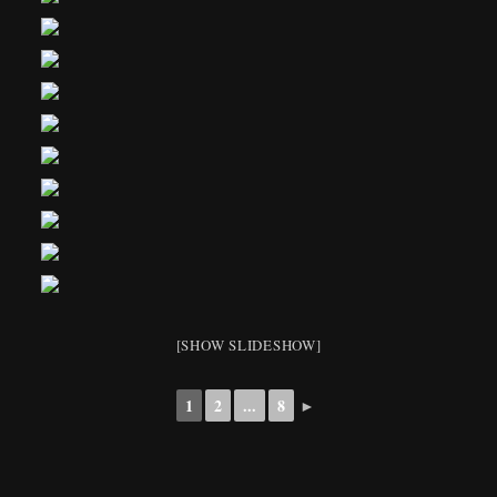
[SHOW SLIDESHOW]
1
2
...
8
►