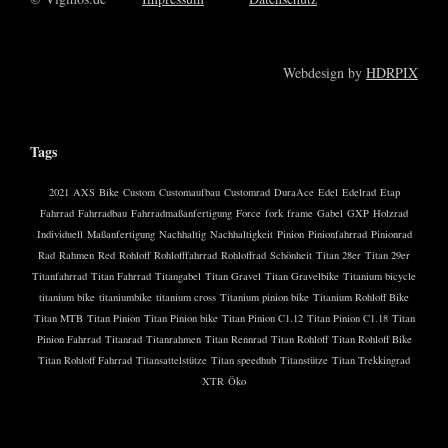
Webdesign by
HDRPIX
Tags
2021
AXS
Bike
Custom
Customaufbau
Customrad
DuraAce
Edel
Edelrad
Etap
Fahrrad
Fahrradbau
Fahrradmaßanfertigung
Force
fork
frame
Gabel
GXP
Holzrad
Individuell
Maßanfertigung
Nachhaltig
Nachhaltigkeit
Pinion
Pinionfahrrad
Pinionrad
Rad
Rahmen
Red
Rohloff
Rohlofffahrrad
Rohloffrad
Schönheit
Titan 28er
Titan 29er
Titanfahrrad
Titan Fahrrad
Titangabel
Titan Gravel
Titan Gravelbike
Titanium bicycle
titanium bike
titaniumbike
titanium cross
Titanium pinion bike
Titanium Rohloff Bike
Titan MTB
Titan Pinion
Titan Pinion bike
Titan Pinion C1.12
Titan Pinion C1.18
Titan
Pinion Fahrrad
Titanrad
Titanrahmen
Titan Rennrad
Titan Rohloff
Titan Rohloff Bike
Titan Rohloff Fahrrad
Titansattelstütze
Titan speedhub
Titanstütze
Titan Trekkingrad
XTR
Öko