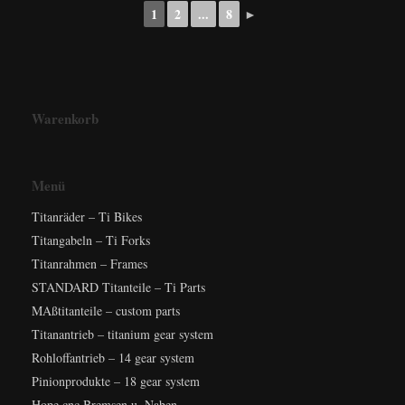
1
2
...
8
►
Warenkorb
Menü
Titanräder – Ti Bikes
Titangabeln – Ti Forks
Titanrahmen – Frames
STANDARD Titanteile – Ti Parts
MAßtitanteile – custom parts
Titanantrieb – titanium gear system
Rohloffantrieb – 14 gear system
Pinionprodukte – 18 gear system
Hope cnc Bremsen u. Naben