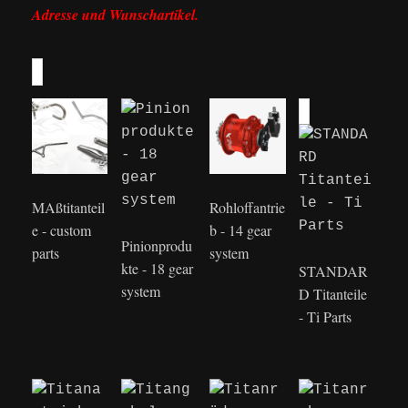
Adresse und Wunschartikel.
MAßtitanteil
Rohloffantrie
e - custom
b - 14 gear
Pinionprodu
parts
system
kte - 18 gear
STANDAR
system
D Titanteile
- Ti Parts