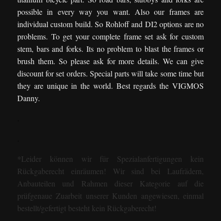
possible in every way you want. Also our frames are
individual custom build. So Rohloff and DI2 options are no
problems. To get your complete frame set ask for custom
stem, bars and forks. Its no problem to blast the frames or
brush them. So please ask for more details. We can give
discount for set orders. Special parts will take some time but
they are unique in the world. Best regards the VIGMOS
Danny.
.
.
*Leider können wir für Spezialanfertigungen kein
Rückgaberecht einräumen! Wir sind bei Laufrädern,
Anbauteilen und Rahmen dieser Kategorie auf die
prüfgenaue Zuarbeit unserer Kunden angewiesen, einmal
bestellt/gefertigt besteht kein Rückgaberecht!