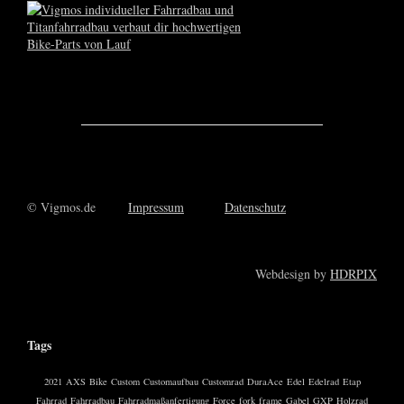
© Vigmos.de
Impressum
Datenschutz
Webdesign by
HDRPIX
Tags
2021
AXS
Bike
Custom
Customaufbau
Customrad
DuraAce
Edel
Edelrad
Etap
Fahrrad
Fahrradbau
Fahrradmaßanfertigung
Force
fork
frame
Gabel
GXP
Holzrad