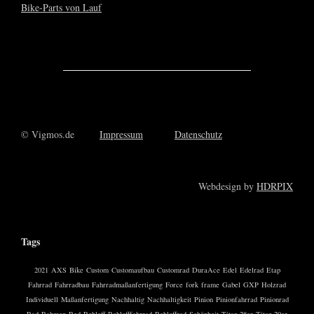
© Vigmos.de
Impressum
Datenschutz
Webdesign by
HDRPIX
Tags
2021
AXS
Bike
Custom
Customaufbau
Customrad
DuraAce
Edel
Edelrad
Etap
Fahrrad
Fahrradbau
Fahrradmaßanfertigung
Force
fork
frame
Gabel
GXP
Holzrad
Individuell
Maßanfertigung
Nachhaltig
Nachhaltigkeit
Pinion
Pinionfahrrad
Pinionrad
Rad
Rahmen
Red
Rohloff
Rohlofffahrrad
Rohloffrad
Schönheit
Titan 28er
Titan 29er