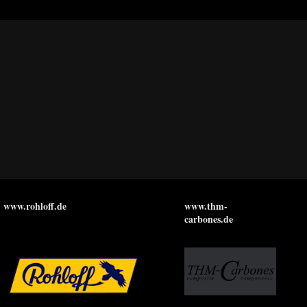
www.rohloff.de
www.thm-
carbones.de