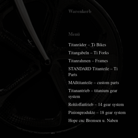
Warenkorb
Menü
Titanräder – Ti Bikes
Titangabeln – Ti Forks
Titanrahmen – Frames
STANDARD Titanteile – Ti
Parts
MAßtitanteile – custom parts
Titanantrieb – titanium gear
system
Rohloffantrieb – 14 gear system
Pinionprodukte – 18 gear system
Hope cnc Bremsen u. Naben