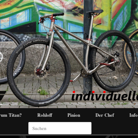
um Titan?
Rohloff
Pinion
Der Chef
Info
Suchen
nach: