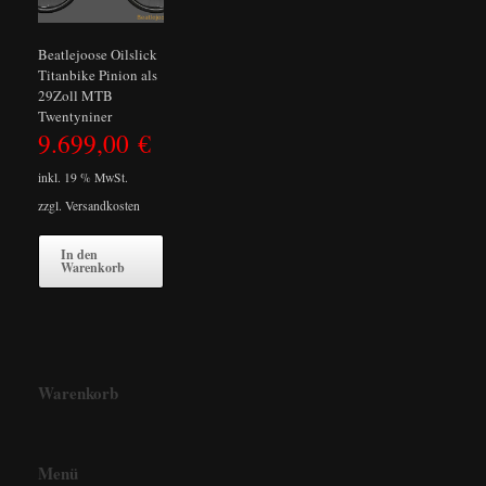
Beatlejoose Oilslick
Titanbike Pinion als
29Zoll MTB
Twentyniner
9.699,00
€
inkl. 19 % MwSt.
zzgl.
Versandkosten
In den
Warenkorb
Warenkorb
Menü