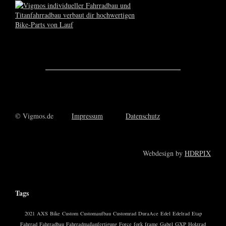
© Vigmos.de
Impressum
Datenschutz
Webdesign by
HDRPIX
Tags
2021
AXS
Bike
Custom
Customaufbau
Customrad
DuraAce
Edel
Edelrad
Etap
Fahrrad
Fahrradbau
Fahrradmaßanfertigung
Force
fork
frame
Gabel
GXP
Holzrad