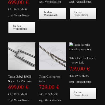
699,00
€
zzgl.
Versandkosten
zzgl.
Versandkosten
inkl. 19 % MwSt.
In den
In den
Warenkorb
Warenkorb
zzgl.
Versandkosten
In den
Warenkorb
Titan Fatbike Gabel
– snow fork
759,00
€
inkl. 19 % MwSt.
Titan Gabel PACE
Titan Cyclocross
Style Disc/V-brake
Gabel
zzgl.
Versandkosten
699,00
€
729,00
€
In den
inkl. 19 % MwSt.
inkl. 19 % MwSt.
Warenkorb
zzgl.
Versandkosten
zzgl.
Versandkosten