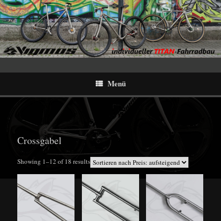
Menü
Crossgabel
Sorted
Showing 1–12 of 18 results
by
price:
low
to
high