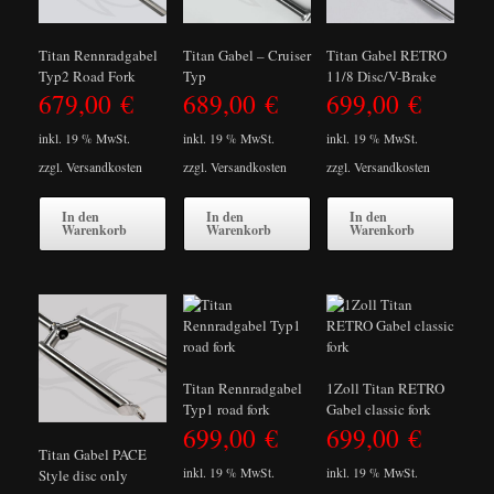
Titan Rennradgabel
Titan Gabel – Cruiser
Titan Gabel RETRO
Typ2 Road Fork
Typ
11/8 Disc/V-Brake
679,00
€
689,00
€
699,00
€
inkl. 19 % MwSt.
inkl. 19 % MwSt.
inkl. 19 % MwSt.
zzgl.
Versandkosten
zzgl.
Versandkosten
zzgl.
Versandkosten
In den
In den
In den
Warenkorb
Warenkorb
Warenkorb
Titan Rennradgabel
1Zoll Titan RETRO
Typ1 road fork
Gabel classic fork
699,00
€
699,00
€
Titan Gabel PACE
inkl. 19 % MwSt.
inkl. 19 % MwSt.
Style disc only