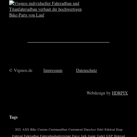
© Vigmos.de
Impressum
Datenschutz
Webdesign by
HDRPIX
Tags
2021
AXS
Bike
Custom
Customaufbau
Customrad
DuraAce
Edel
Edelrad
Etap
Fahrrad
Fahrradbau
Fahrradmaßanfertigung
Force
fork
frame
Gabel
GXP
Holzrad