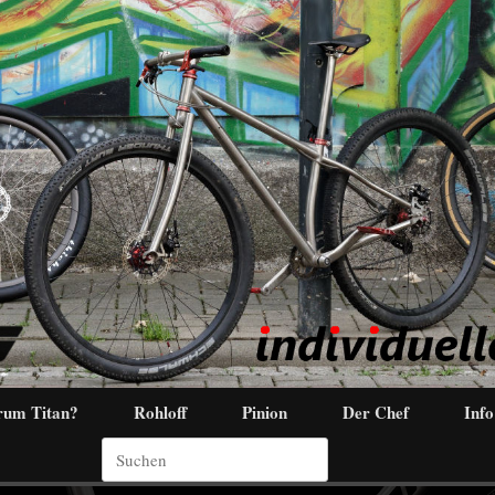
um Titan?
Rohloff
Pinion
Der Chef
Info
Suchen
nach: