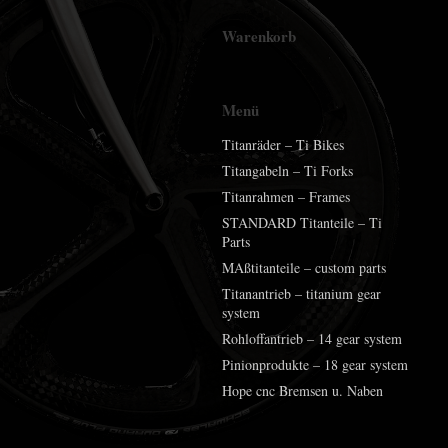
Warenkorb
Menü
Titanräder – Ti Bikes
Titangabeln – Ti Forks
Titanrahmen – Frames
STANDARD Titanteile – Ti
Parts
MAßtitanteile – custom parts
Titanantrieb – titanium gear
system
Rohloffantrieb – 14 gear system
Pinionprodukte – 18 gear system
Hope cnc Bremsen u. Naben