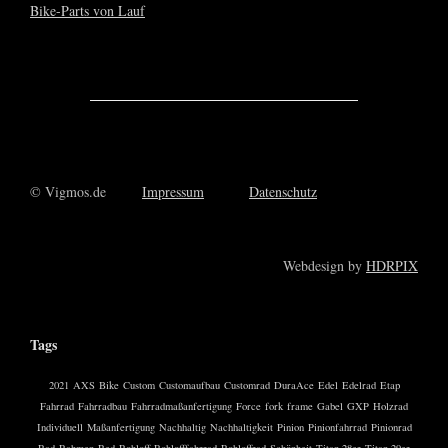
© Vigmos.de
Impressum
Datenschutz
Webdesign by
HDRPIX
Tags
2021
AXS
Bike
Custom
Customaufbau
Customrad
DuraAce
Edel
Edelrad
Etap
Fahrrad
Fahrradbau
Fahrradmaßanfertigung
Force
fork
frame
Gabel
GXP
Holzrad
Individuell
Maßanfertigung
Nachhaltig
Nachhaltigkeit
Pinion
Pinionfahrrad
Pinionrad
Rad
Rahmen
Red
Rohloff
Rohlofffahrrad
Rohloffrad
Schönheit
Titan 28er
Titan 29er