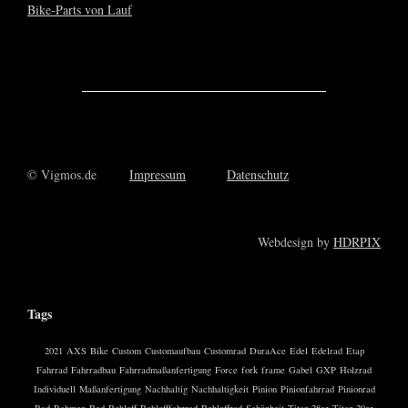
© Vigmos.de
Impressum
Datenschutz
Webdesign by
HDRPIX
Tags
2021
AXS
Bike
Custom
Customaufbau
Customrad
DuraAce
Edel
Edelrad
Etap
Fahrrad
Fahrradbau
Fahrradmaßanfertigung
Force
fork
frame
Gabel
GXP
Holzrad
Individuell
Maßanfertigung
Nachhaltig
Nachhaltigkeit
Pinion
Pinionfahrrad
Pinionrad
Rad
Rahmen
Red
Rohloff
Rohlofffahrrad
Rohloffrad
Schönheit
Titan 28er
Titan 29er