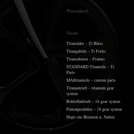
Warenkorb
Menü
Titanräder – Ti Bikes
Titangabeln – Ti Forks
Titanrahmen – Frames
STANDARD Titanteile – Ti
Parts
MAßtitanteile – custom parts
Titanantrieb – titanium gear
system
Rohloffantrieb – 14 gear system
Pinionprodukte – 18 gear system
Hope cnc Bremsen u. Naben