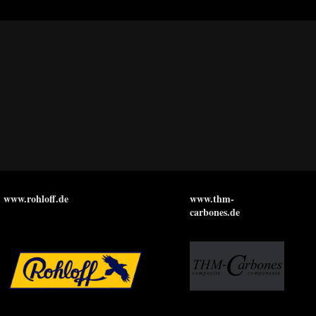
www.rohloff.de
www.thm-
carbones.de