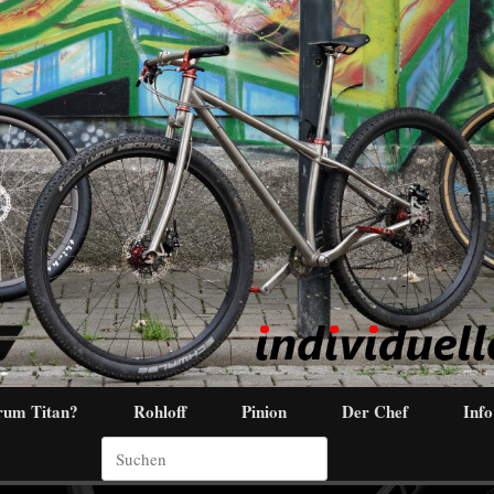
um Titan?
Rohloff
Pinion
Der Chef
Info
Suchen
nach: