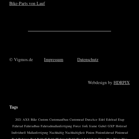
© Vigmos.de
Impressum
Datenschutz
Webdesign by
HDRPIX
Tags
2021
AXS
Bike
Custom
Customaufbau
Customrad
DuraAce
Edel
Edelrad
Etap
Fahrrad
Fahrradbau
Fahrradmaßanfertigung
Force
fork
frame
Gabel
GXP
Holzrad
Individuell
Maßanfertigung
Nachhaltig
Nachhaltigkeit
Pinion
Pinionfahrrad
Pinionrad
Rad
Rahmen
Red
Rohloff
Rohlofffahrrad
Rohloffrad
Schönheit
Titan 28er
Titan 29er