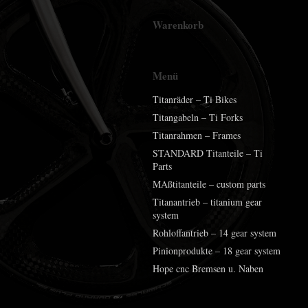
Warenkorb
Menü
Titanräder – Ti Bikes
Titangabeln – Ti Forks
Titanrahmen – Frames
STANDARD Titanteile – Ti
Parts
MAßtitanteile – custom parts
Titanantrieb – titanium gear
system
Rohloffantrieb – 14 gear system
Pinionprodukte – 18 gear system
Hope cnc Bremsen u. Naben