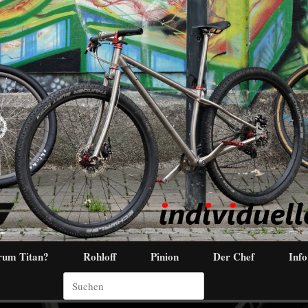
um Titan?
Rohloff
Pinion
Der Chef
Info
Suchen
nach: