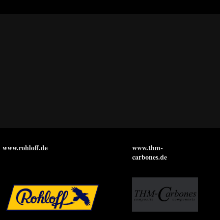
www.rohloff.de
www.thm-
carbones.de