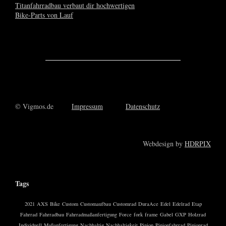
© Vigmos.de
Impressum
Datenschutz
Webdesign by
HDRPIX
Tags
2021
AXS
Bike
Custom
Customaufbau
Customrad
DuraAce
Edel
Edelrad
Etap
Fahrrad
Fahrradbau
Fahrradmaßanfertigung
Force
fork
frame
Gabel
GXP
Holzrad
Individuell
Maßanfertigung
Nachhaltig
Nachhaltigkeit
Pinion
Pinionfahrrad
Pinionrad