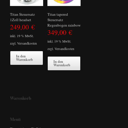
Titan Steuersatz
Titan tapered
1Zoll headset
Steuersatz
249,00
€
Regenbogen rainbow
349,00
€
inkl. 19 % MwSt.
inkl. 19 % MwSt.
zzgl.
Versandkosten
zzgl.
Versandkosten
In den
Warenkorb
In den
Warenkorb
Warenkorb
Menü