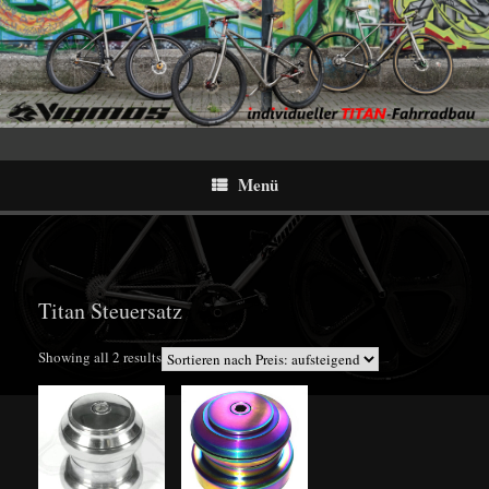
Menü
Titan Steuersatz
Sorted
Showing all 2 results
by
price:
low
to
high