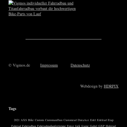
© Vigmos.de
Impressum
Datenschutz
Webdesign by
HDRPIX
Tags
2021
AXS
Bike
Custom
Customaufbau
Customrad
DuraAce
Edel
Edelrad
Etap
Fahrrad
Fahrradbau
Fahrradmaßanfertigung
Force
fork
frame
Gabel
GXP
Holzrad