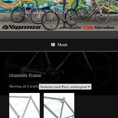
Menü
titanium frame
Sorted
Showing all 2 results
by
price:
low
to
high