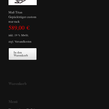
Maß Titan
Gepäckträger custom
rear rack
589,00
€
inkl. 19 % MwSt.
zzgl.
Versandkosten
In den
Warenkorb
Warenkorb
Menü