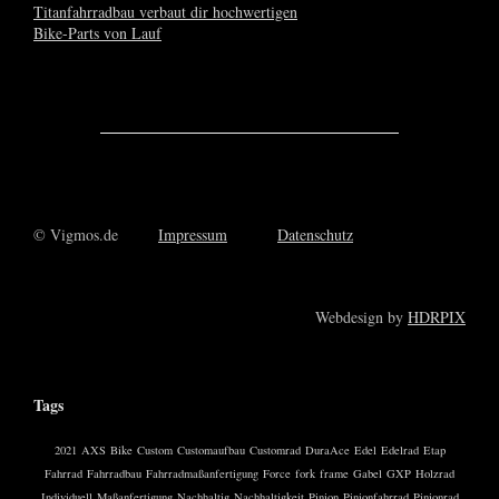
© Vigmos.de
Impressum
Datenschutz
Webdesign by
HDRPIX
Tags
2021
AXS
Bike
Custom
Customaufbau
Customrad
DuraAce
Edel
Edelrad
Etap
Fahrrad
Fahrradbau
Fahrradmaßanfertigung
Force
fork
frame
Gabel
GXP
Holzrad
Individuell
Maßanfertigung
Nachhaltig
Nachhaltigkeit
Pinion
Pinionfahrrad
Pinionrad