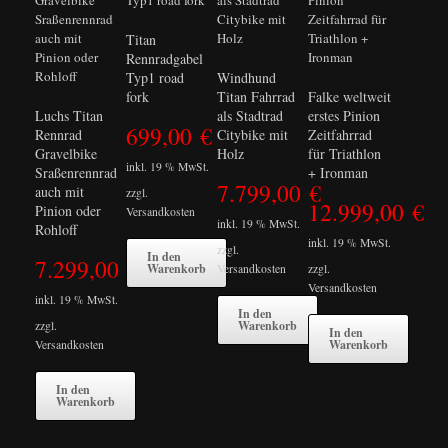
Titan
Rennradgabel
Typ1 road
Windhund
fork
Titan Fahrrad
Falke weltweit
Luchs Titan
als Stadtrad
erstes Pinion
699,00
€
Rennrad
Citybike mit
Zeitfahrrad
Gravelbike
Holz
für Triathlon
inkl. 19 % MwSt.
Sraßenrennrad
+ Ironman
7.799,00
€
auch mit
zzgl.
12.999,00
€
Pinion oder
Versandkosten
inkl. 19 % MwSt.
Rohloff
inkl. 19 % MwSt.
zzgl.
In den
7.299,00
€
Warenkorb
Versandkosten
zzgl.
Versandkosten
inkl. 19 % MwSt.
In den
Warenkorb
zzgl.
In den
Warenkorb
Versandkosten
In den
Warenkorb