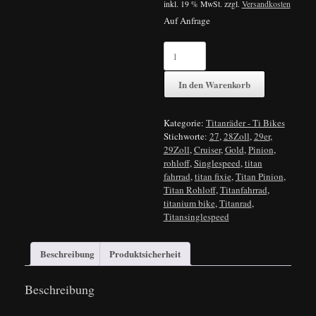
inkl. 19 % MwSt.
zzgl.
Versandkosten
Auf Anfrage
Steinlaus
Titan
Fahrrad
In den Warenkorb
Singlespeed
o.
Stadtrad
Kategorie:
Titanräder - Ti Bikes
und
Stichworte:
27
,
28Zoll
,
29er
,
Trekkingrad
29Zoll
,
Cruiser
,
Gold
,
Pinion
,
quantity
rohloff
,
Singlespeed
,
titan
fahrrad
,
titan fixie
,
Titan Pinion
,
Titan Rohloff
,
Titanfahrrad
,
titanium bike
,
Titanrad
,
Titansinglespeed
Beschreibung
Produktsicherheit
Beschreibung