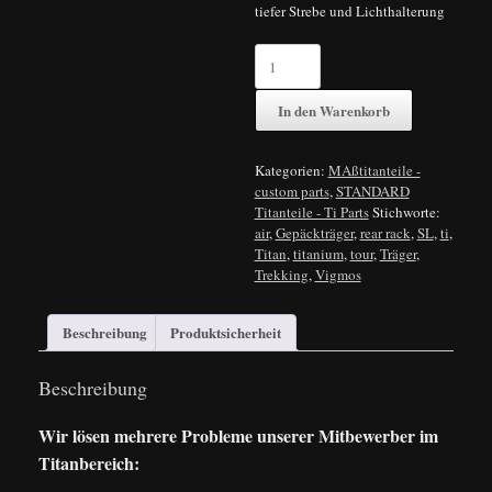
tiefer Strebe und Lichthalterung
Titan
Gepäckträger
titanium
In den Warenkorb
rack
Träger
quantity
Kategorien:
MAßtitanteile -
custom parts
,
STANDARD
Titanteile - Ti Parts
Stichworte:
air
,
Gepäckträger
,
rear rack
,
SL
,
ti
,
Titan
,
titanium
,
tour
,
Träger
,
Trekking
,
Vigmos
Beschreibung
Produktsicherheit
Beschreibung
Wir lösen mehrere Probleme unserer Mitbewerber im
Titanbereich: