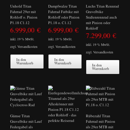
Unhold Titan
Dampfwalze Titan
Luchs Titan Rennrad
Fahrrad 29er mit
Fahrrad Fatbike mit
Gravelbike
Rohloff o. Pinion
Rohloff oder Pinion
Sraßenrennrad auch
P1.18 C1.12
P1.18 o. C1.12
mit Pinion oder
6.999,00
€
6.999,00
€
Rohloff
7.299,00
€
inkl. 19 % MwSt.
inkl. 19 % MwSt.
inkl. 19 % MwSt.
zzgl.
Versandkosten
zzgl.
Versandkosten
zzgl.
Versandkosten
In den
In den
Warenkorb
Warenkorb
In den
Warenkorb
Gämse Titan
Rübezahl Titan
Gravelbike mit Lauf
Fahrrad mit Pinion
Federgabel als
als 29er MTB mit