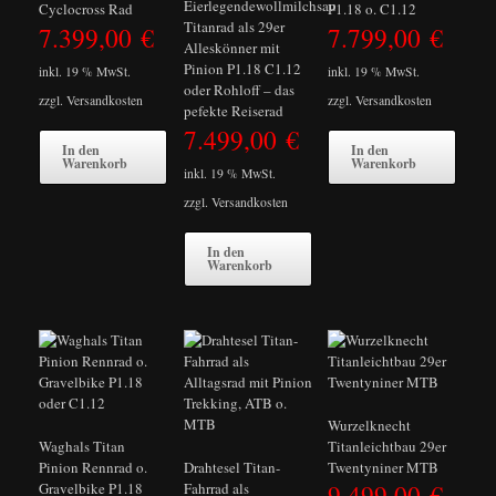
Eierlegendewollmilchsau
Cyclocross Rad
P1.18 o. C1.12
Titanrad als 29er
7.399,00
€
7.799,00
€
Alleskönner mit
Pinion P1.18 C1.12
inkl. 19 % MwSt.
inkl. 19 % MwSt.
oder Rohloff – das
zzgl.
Versandkosten
zzgl.
Versandkosten
pefekte Reiserad
7.499,00
€
In den
In den
Warenkorb
Warenkorb
inkl. 19 % MwSt.
zzgl.
Versandkosten
In den
Warenkorb
Wurzelknecht
Waghals Titan
Titanleichtbau 29er
Pinion Rennrad o.
Drahtesel Titan-
Twentyniner MTB
9.499,00
€
Gravelbike P1.18
Fahrrad als