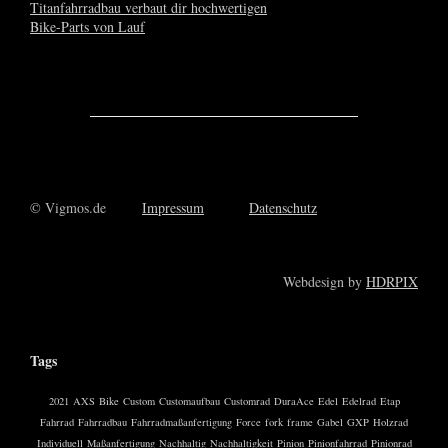
© Vigmos.de
Impressum
Datenschutz
Webdesign by
HDRPIX
Tags
2021
AXS
Bike
Custom
Customaufbau
Customrad
DuraAce
Edel
Edelrad
Etap
Fahrrad
Fahrradbau
Fahrradmaßanfertigung
Force
fork
frame
Gabel
GXP
Holzrad
Individuell
Maßanfertigung
Nachhaltig
Nachhaltigkeit
Pinion
Pinionfahrrad
Pinionrad