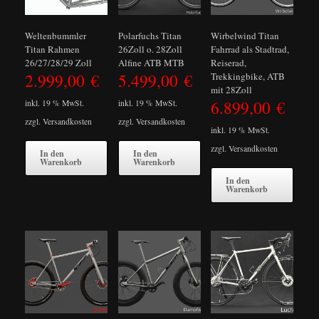
Weltenbummler
Polarfuchs Titan
Wirbelwind Titan
Titan Rahmen
26Zoll o. 28Zoll
Fahrrad als Stadtrad,
26/27/28/29 Zoll
Alfine ATB MTB
Reiserad,
2.999,00
€
5.499,00
€
Trekkingbike, ATB
mit 28Zoll
6.899,00
€
inkl. 19 % MwSt.
inkl. 19 % MwSt.
zzgl.
Versandkosten
zzgl.
Versandkosten
inkl. 19 % MwSt.
zzgl.
Versandkosten
In den
In den
Warenkorb
Warenkorb
In den
Warenkorb