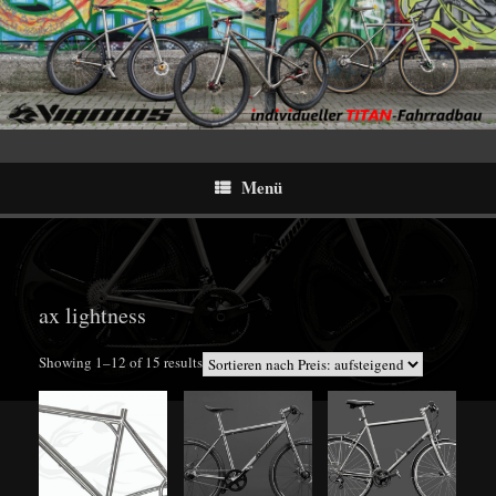
Menü
ax lightness
Sorted
Showing 1–12 of 15 results
by
price:
low
to
high