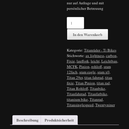
nur auf Anfrage und mit
persönlicher Betreuung
Wurzelknecht
Titanleichtbau
29er
In den Warenkorb
Twentyniner
MTB
quantity
Kategorie:
Titanräder - Ti Bikes
Stichworte:
ax lightness
,
carbon
,
Fixie
,
lauffork
,
leicht
,
Leichtbau
,
MCFK
,
Pinion
,
rohloff
,
sram
12fach
,
sram eagle
,
sram x0
,
Titan 29er
,
titan fahrrad
,
titan
fixie
,
Titan Pinion
,
titan rad
,
Titan Rohloff
,
Titanbike
,
Titanfahrrad
,
Titanfatbike
,
titanium bike
,
Titanrad
,
Titansinglespeed
,
Twentyniner
Beschreibung
Produktsicherheit