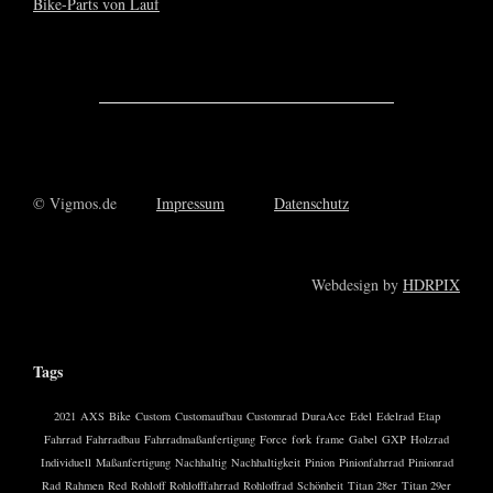
© Vigmos.de
Impressum
Datenschutz
Webdesign by
HDRPIX
Tags
2021
AXS
Bike
Custom
Customaufbau
Customrad
DuraAce
Edel
Edelrad
Etap
Fahrrad
Fahrradbau
Fahrradmaßanfertigung
Force
fork
frame
Gabel
GXP
Holzrad
Individuell
Maßanfertigung
Nachhaltig
Nachhaltigkeit
Pinion
Pinionfahrrad
Pinionrad
Rad
Rahmen
Red
Rohloff
Rohlofffahrrad
Rohloffrad
Schönheit
Titan 28er
Titan 29er