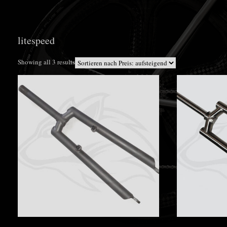
litespeed
Sorted
Showing all 3 results
by
price:
low
to
high