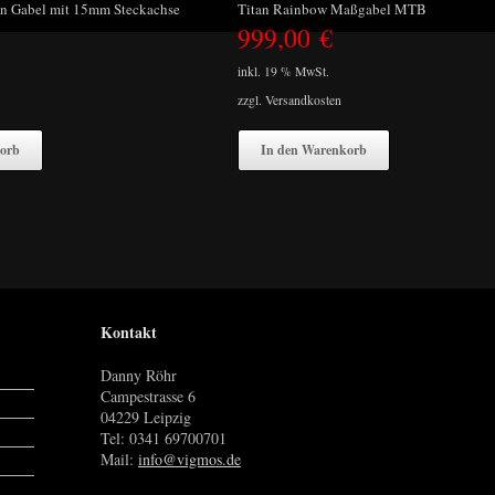
tan Gabel mit 15mm Steckachse
Titan Rainbow Maßgabel MTB
999,00
€
inkl. 19 % MwSt.
zzgl.
Versandkosten
orb
In den Warenkorb
Kontakt
Danny Röhr
Campestrasse 6
04229 Leipzig
Tel: 0341 69700701
Mail:
info@vigmos.de