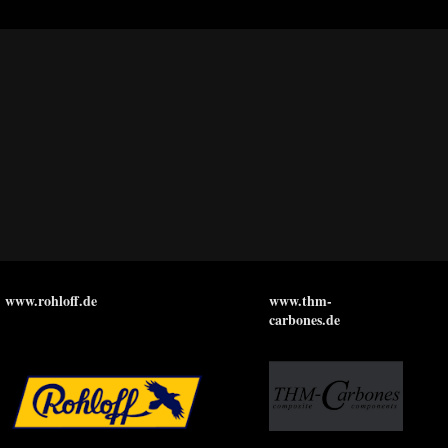
www.rohloff.de
www.thm-
carbones.de