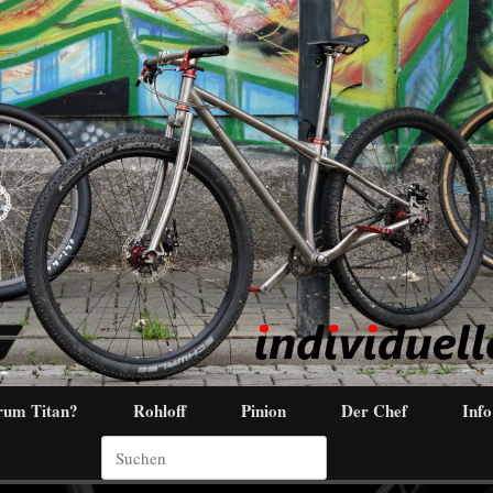
um Titan?
Rohloff
Pinion
Der Chef
Info
Suchen
nach: