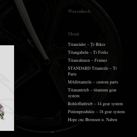
Warenkorb
Menü
Titanräder – Ti Bikes
Titangabeln – Ti Forks
Titanrahmen – Frames
STANDARD Titanteile – Ti
Parts
MAßtitanteile – custom parts
Titanantrieb – titanium gear
system
Rohloffantrieb – 14 gear system
Pinionprodukte – 18 gear system
Hope cnc Bremsen u. Naben