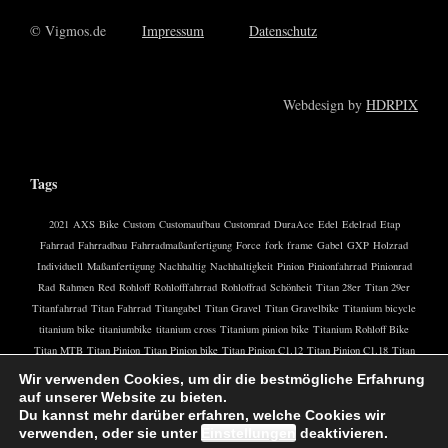
© Vigmos.de
Impressum
Datenschutz
Webdesign by
HDRPIX
Tags
2021
AXS
Bike
Custom
Customaufbau
Customrad
DuraAce
Edel
Edelrad
Etap
Fahrrad
Fahrradbau
Fahrradmaßanfertigung
Force
fork
frame
Gabel
GXP
Holzrad
Individuell
Maßanfertigung
Nachhaltig
Nachhaltigkeit
Pinion
Pinionfahrrad
Pinionrad
Rad
Rahmen
Red
Rohloff
Rohlofffahrrad
Rohloffrad
Schönheit
Titan 28er
Titan 29er
Titanfahrrad
Titan Fahrrad
Titangabel
Titan Gravel
Titan Gravelbike
Titanium bicycle
titanium bike
titaniumbike
titanium cross
Titanium pinion bike
Titanium Rohloff Bike
Titan MTB
Titan Pinion
Titan Pinion bike
Titan Pinion C1.12
Titan Pinion C1.18
Titan
Pinion Fahrrad
Titanrad
Titanrahmen
Titan Rennrad
Titan Rohloff
Titan Rohloff Bike
Wir verwenden Cookies, um dir die bestmögliche Erfahrung
Titan Rohloff Fahrrad
Titansattelstütze
Titan speedhub
Titanstütze
Titan Trekkingrad
auf unserer Website zu bieten.
XTR
Öko
Du kannst mehr darüber erfahren, welche Cookies wir
verwenden, oder sie unter
Einstellungen
deaktivieren.