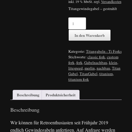
inkl. 19 % MwSt.
zzgl.
Versandkosten
Titangewindegabel – gestrahlt
Gewinde
Titan
Gabel
In den Warenkorb
für
Klein
Merlin
Kategorie:
Titangabeln - Ti Forks
Eddy
Stichworte:
classic fork
,
custom
Rocky
fork
,
fork
,
Gabelnachbau
,
klein
,
retro
litespeed
,
merlin
,
nachbau
,
Titan
quantity
Gabel
,
TitanGabel
,
titanium
,
titanium fork
Beschreibung
Produktsicherheit
Beschreibung
Wir können für Retroenthusiasten seit Frühjahr 2019
endlich Gewindegabeln anfertigen. Auf Anfrage werden