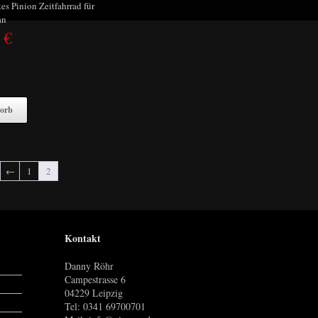
tes Pinion Zeitfahrrad für
an
0
€
orb
←
1
2
Kontakt
Danny Röhr
Campestrasse 6
04229 Leipzig
Tel: 0341 69700701