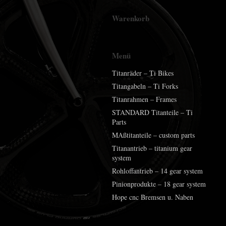
Warenkorb
Menü
Titanräder – Ti Bikes
Titangabeln – Ti Forks
Titanrahmen – Frames
STANDARD Titanteile – Ti
Parts
MAßtitanteile – custom parts
Titanantrieb – titanium gear
system
Rohloffantrieb – 14 gear system
Pinionprodukte – 18 gear system
Hope cnc Bremsen u. Naben