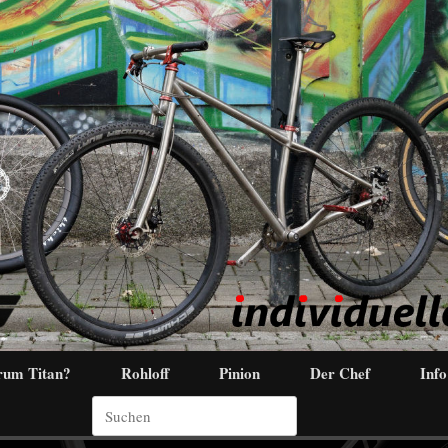
um Titan?
Rohloff
Pinion
Der Chef
Info
Suchen
nach: