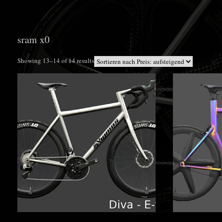
sram x0
Sorted
Showing 13–14 of 14 results
by
price:
low
to
high