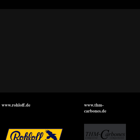
www.rohloff.de
www.thm-
carbones.de