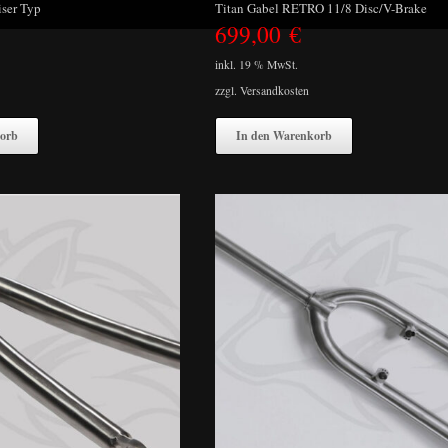
iser Typ
Titan Gabel RETRO 11/8 Disc/V-Brake
699,00
€
inkl. 19 % MwSt.
zzgl.
Versandkosten
orb
In den Warenkorb