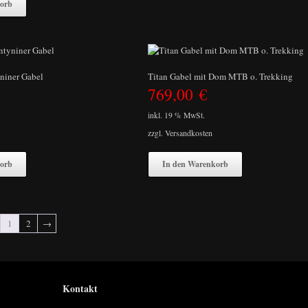
orb
niner Gabel
Titan Gabel mit Dom MTB o. Trekking
769,00
€
inkl. 19 % MwSt.
zzgl.
Versandkosten
orb
In den Warenkorb
1
2
→
Kontakt