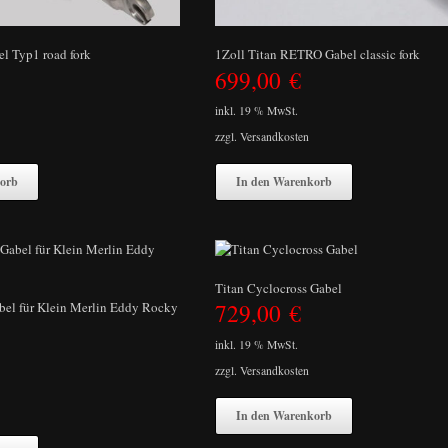
l Typ1 road fork
1Zoll Titan RETRO Gabel classic fork
699,00
€
inkl. 19 % MwSt.
zzgl.
Versandkosten
orb
In den Warenkorb
Titan Cyclocross Gabel
729,00
€
bel für Klein Merlin Eddy Rocky
inkl. 19 % MwSt.
zzgl.
Versandkosten
In den Warenkorb