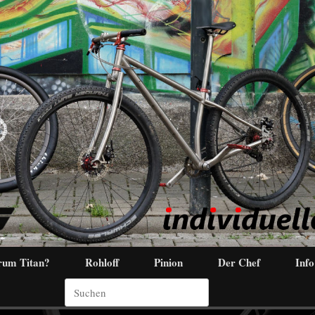
um Titan?
Rohloff
Pinion
Der Chef
Info
Suchen
nach: