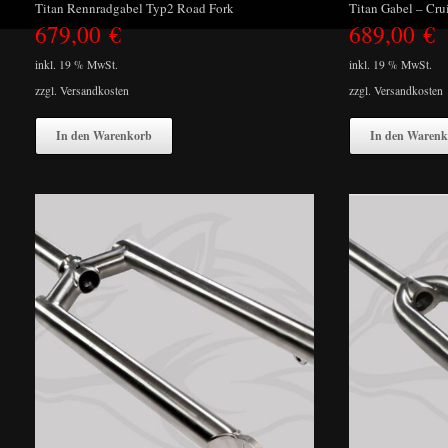
Titan Rennradgabel Typ2 Road Fork
Titan Gabel – Cru
679,00
€
689,00
€
inkl. 19 % MwSt.
inkl. 19 % MwSt.
zzgl.
Versandkosten
zzgl.
Versandkosten
In den Warenkorb
In den Warenk