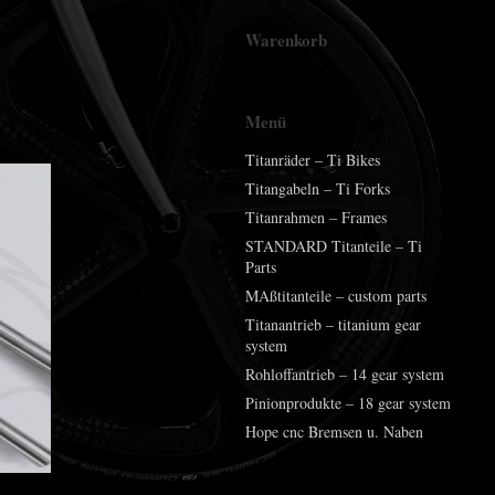
Warenkorb
Menü
Titanräder – Ti Bikes
Titangabeln – Ti Forks
Titanrahmen – Frames
STANDARD Titanteile – Ti
Parts
MAßtitanteile – custom parts
Titanantrieb – titanium gear
system
Rohloffantrieb – 14 gear system
Pinionprodukte – 18 gear system
Hope cnc Bremsen u. Naben